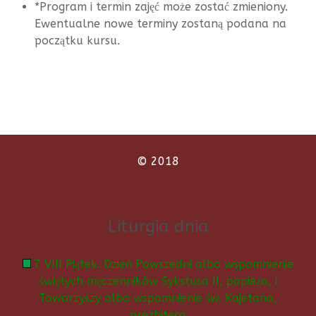
*Program i termin zajęć może zostać zmieniony.
Ewentualne nowe terminy zostaną podana na
początku kursu.
© 2018
Liturgia dnia
7 VIII Piątek. Dzień Powszedni albo wspomnienie
świętych męczenników Sykstusa II, papieża, i
Towarzyszy albo wspomnienie św. Kajetana,
prezbitera