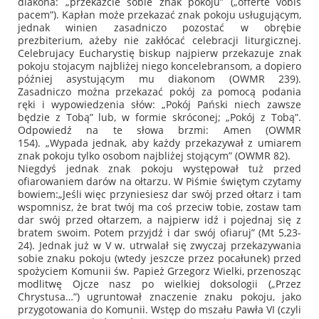
diakona:
„przekażcie sobie znak pokoju” („offerte vobis
pacem”)
. Kapłan może przekazać znak pokoju usługującym,
jednak winien zasadniczo pozostać w obrębie
prezbiterium, ażeby nie zakłócać celebracji liturgicznej.
Celebrujacy Eucharystię biskup najpierw przekazuje znak
pokoju stojacym najbliżej niego koncelebransom, a dopiero
później asystującym mu diakonom (OWMR 239).
Zasadniczo można przekazać pokój za pomocą podania
ręki i wypowiedzenia słów:
„Pokój Pański niech zawsze
będzie z Tobą”
lub, w formie skróconej;
„Pokój z Tobą”
.
Odpowiedź na te słowa brzmi:
Amen
(OWMR
154).
„Wypada jednak, aby każdy przekazywał z umiarem
znak pokoju tylko osobom najbliżej stojącym”
(OWMR 82).
Niegdyś jednak znak pokoju występował tuż przed
ofiarowaniem darów na ołtarzu. W Piśmie świętym czytamy
bowiem:
„Jeśli więc przyniesiesz dar swój przed ołtarz i tam
wspomnisz, że brat twój ma coś przeciw tobie, zostaw tam
dar swój przed ołtarzem, a najpierw idź i pojednaj się z
bratem swoim. Potem przyjdź i dar swój ofiaruj”
(Mt 5,23-
24). Jednak już w V w. utrwalał się zwyczaj przekazywania
sobie znaku pokoju (wtedy jeszcze przez pocałunek) przed
spożyciem Komunii św. Papież Grzegorz Wielki, przenosząc
modlitwę
Ojcze nasz
po wielkiej doksologii (
„Przez
Chrystusa…”
) ugruntował znaczenie znaku pokoju, jako
przygotowania do Komunii. Wstęp do mszału Pawła VI (czyli