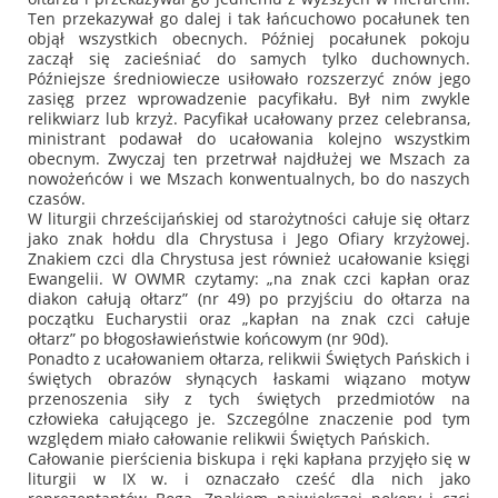
Ten przekazywał go dalej i tak łańcuchowo pocałunek ten
objął wszystkich obecnych. Później pocałunek pokoju
zaczął się zacieśniać do samych tylko duchownych.
Późniejsze średniowiecze usiłowało rozszerzyć znów jego
zasięg przez wprowadzenie pacyfikału. Był nim zwykle
relikwiarz lub krzyż. Pacyfikał ucałowany przez celebransa,
ministrant podawał do ucałowania kolejno wszystkim
obecnym. Zwyczaj ten przetrwał najdłużej we Mszach za
nowożeńców i we Mszach konwentualnych, bo do naszych
czasów.
W liturgii chrześcijańskiej od starożytności całuje się ołtarz
jako znak hołdu dla Chrystusa i Jego Ofiary krzyżowej.
Znakiem czci dla Chrystusa jest również ucałowanie księgi
Ewangelii. W OWMR czytamy:
„na znak czci kapłan oraz
diakon całują ołtarz”
(nr 49) po przyjściu do ołtarza na
początku Eucharystii oraz
„kapłan na znak czci całuje
ołtarz”
po błogosławieństwie końcowym (nr 90d).
Ponadto z ucałowaniem ołtarza, relikwii Świętych Pańskich i
świętych obrazów słynących łaskami wiązano motyw
przenoszenia siły z tych świętych przedmiotów na
człowieka całującego je. Szczególne znaczenie pod tym
względem miało całowanie relikwii Świętych Pańskich.
Całowanie pierścienia biskupa i ręki kapłana przyjęło się w
liturgii w IX w. i oznaczało cześć dla nich jako