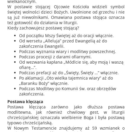
wielkanocnym.
W postawie stojącej Ojcowie Kościoła widzieli symbol
świętej wolności dzieci Bożych. Uwolnione od grzechu i nie
są już niewolnikami. Omawiana postawa stojąca oznacza
też gotowość do działania w liturgii.
Kiedy zachowujesz postawę stojącą?
Od początku Mszy Świętej aż do oracji włącznie.
Od wersetu „Alleluja” przed Ewangelią aż do
zakończenia Ewangelii.
Podczas wyznania wiary i modlitwy powszechnej.
Podczas procesji z darami ofiarnymi.
Od wezwania kapłana „Módlcie się, aby moją i waszą
ofiarę…”.
Podczas prefacji aż do „Święty, Święty …” włącznie.
Po aklamacji „Oto wielka tajemnica wiary” aż do
„Baranku Boży” włącznie.
Podczas Modlitwy po Komunii św. oraz obrzędów
zakończenia.
Postawa klęcząca
Postawa klęcząca zarówno jako dłuższa postawa
modlitewna, jak również chwilowy gest, w liturgii
chrześcijańskiej oznaczała wielbienie Boga i była postawą
typowo chrześcijańską.
W Nowym Testamencie znajdujemy aż 59 wzmianek o