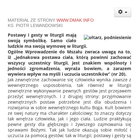
MATERIAŁ ZE STRONY
WWW.DMAK.INFO
KS. PIOTR LEWANDOWSKI
Postawy i gesty w liturgii mają
swoją symbolikę. Samo ciało
ludzkie ma swoją wymowę w liturgii.
Ogólne Wprowadzenie do Mszału zwraca uwagą na to,
iż
„jednakowa postawa ciała, którą powinni zachować
wszyscy uczestnicy liturgii, jest znakiem wspólnoty i
jedności zgromadzenia, wyraża bowiem, a zarazem
wywiera wpływ na myśli i uczucia uczestników”
(nr 20).
Jak zewnętrzne zachowanie się człowieka wynika zawsze z
wewnętrznego usposobienia, tak również w liturgii
zewnętrzne wykonywanie pewnych gestów jest przejawem
przeżyć wewnętrznych. I z drugiej strony: przyjmowanie
zewnętrznych postaw potrzebne jest dla obudzenia i
rozwijania w sobie wewnętrznego kultu Boga. Kult bowiem
ze swej natury ma charakter całościowy; to znaczy dotyczy
tak wnętrza człowieka, jak i jego ciała. Ludzie praktykują
pewne gesty dla głębszego i żywszego zajmowania się
sprawami Bożymi. Tak jak ludzie okazują sobie miłość i
uczucia za pomocą gestów; tak w liturgii; postawy i gesty są