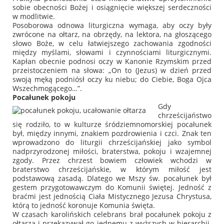
sobie obecności Bożej i osiągnięcie większej serdeczności
w modlitwie.
Posoborowa odnowa liturgiczna wymaga, aby oczy były
zwrócone na ołtarz, na obrzędy, na lektora, na głoszącego
słowo Boże, w celu łatwiejszego zachowania zgodności
między myślami, słowami i czynnościami liturgicznymi.
Kapłan obecnie podnosi oczy w Kanonie Rzymskim przed
przeistoczeniem na słowa:
„On to (Jezus) w dzień przed
swoją męką podniósł oczy ku niebu; do Ciebie, Boga Ojca
Wszechmogącego…”
.
Pocałunek pokoju
Gdy
chrześcijaństwo
się rodziło, to w kulturze śródziemnomorskiej pocałunek
był, między innymi, znakiem pozdrowienia i czci. Znak ten
wprowadzono do liturgii chrześcijańskiej jako symbol
nadprzyrodzonej miłości, braterstwa, pokoju i wzajemnej
zgody. Przez chrzest bowiem człowiek wchodzi w
braterstwo chrześcijańskie, w którym miłość jest
podstawową zasadą. Dlatego we Mszy św. pocałunek był
gestem przygotowawczym do Komunii świętej. Jedność z
braćmi jest jednością Ciała Mistycznego Jezusa Chrystusa,
którą to jedność koronuje Komunia święta.
W czasach karolińskich celebrans brał pocałunek pokoju z
ołtarza i przekazywał go jednemu z wyższych w hierarchii.