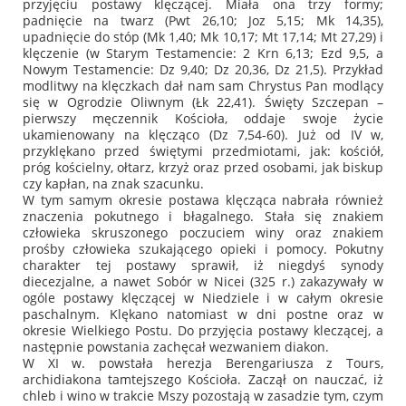
przyjęciu postawy klęczącej. Miała ona trzy formy;
padnięcie na twarz (Pwt 26,10; Joz 5,15; Mk 14,35),
upadnięcie do stóp (Mk 1,40; Mk 10,17; Mt 17,14; Mt 27,29) i
klęczenie (w Starym Testamencie: 2 Krn 6,13; Ezd 9,5, a
Nowym Testamencie: Dz 9,40; Dz 20,36, Dz 21,5). Przykład
modlitwy na klęczkach dał nam sam Chrystus Pan modlący
się w Ogrodzie Oliwnym (Łk 22,41). Święty Szczepan –
pierwszy męczennik Kościoła, oddaje swoje życie
ukamienowany na klęcząco (Dz 7,54-60). Już od IV w,
przyklękano przed świętymi przedmiotami, jak: kościół,
próg kościelny, ołtarz, krzyż oraz przed osobami, jak biskup
czy kapłan, na znak szacunku.
W tym samym okresie postawa klęcząca nabrała również
znaczenia pokutnego i błagalnego. Stała się znakiem
człowieka skruszonego poczuciem winy oraz znakiem
prośby człowieka szukającego opieki i pomocy. Pokutny
charakter tej postawy sprawił, iż niegdyś synody
diecezjalne, a nawet Sobór w Nicei (325 r.) zakazywały w
ogóle postawy klęczącej w Niedziele i w całym okresie
paschalnym. Klękano natomiast w dni postne oraz w
okresie Wielkiego Postu. Do przyjęcia postawy kleczącej, a
następnie powstania zachęcał wezwaniem diakon.
W XI w. powstała herezja Berengariusza z Tours,
archidiakona tamtejszego Kościoła. Zaczął on nauczać, iż
chleb i wino w trakcie Mszy pozostają w zasadzie tym, czym