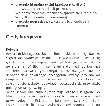
procesja błagalna w dni krzyżowe
, czyli w 3
pierwsze dni po niedzieli przed ur.
Wniebowstąpienia Pańskiego (śpiewa się Litanię do
Wszystkich Świętych i wezwania)
procesja pogrzebowa
z kościoła lub kaplicy na
cmentarz
Gesty liturgiczne
Pokłon
Pokłon (inklinacja od łac.
inclino
– skłaniam się) bardzo
często stosowany jest w liturgiach wschodnich. Uważa się
go tam za zwyczajny znak głębokiego szacunku i
uwielbienia. W liturgii rzymskiej natomiast pokłon jest
znakiem zarówno głębokiego szacunku, jak również
usposobienia pokutnego, szczególnie wtedy, gdy ma on
związek z prośbą o oczyszczenie z grzechów (w
sakramencie pokuty, spowiedzi powszechnej, przy akcie
pokuty we Mszy św. itp.).
Skłon głowy lub ciała symbolizuje cześć i błaganie. W
liturgii rzymskiej pokłon często zastępowany jest
przyklęknięciem. Pokłonem ciała pozdrawia się ołtarz,
krzyż, innych liturgów, zwłaszcza celebransa, gdy na