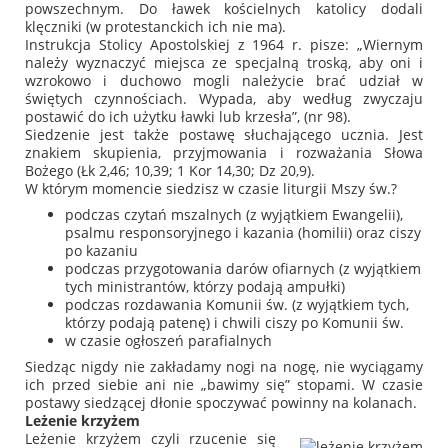
powszechnym. Do ławek kościelnych katolicy dodali
klęczniki (w protestanckich ich nie ma).
Instrukcja Stolicy Apostolskiej z 1964 r. pisze:
„Wiernym
należy wyznaczyć miejsca ze specjalną troską, aby oni i
wzrokowo i duchowo mogli należycie brać udział w
świętych czynnościach. Wypada, aby według zwyczaju
postawić do ich użytku ławki lub krzesła”,
(nr 98).
Siedzenie jest także postawę słuchającego ucznia. Jest
znakiem skupienia, przyjmowania i rozważania Słowa
Bożego (Łk 2,46; 10,39; 1 Kor 14,30; Dz 20,9).
W którym momencie siedzisz w czasie liturgii Mszy św.?
podczas czytań mszalnych (z wyjątkiem Ewangelii),
psalmu responsoryjnego i kazania (homilii) oraz ciszy
po kazaniu
podczas przygotowania darów ofiarnych (z wyjątkiem
tych ministrantów, którzy podają ampułki)
podczas rozdawania Komunii św. (z wyjątkiem tych,
którzy podają patenę) i chwili ciszy po Komunii św.
w czasie ogłoszeń parafialnych
Siedząc nigdy nie zakładamy nogi na nogę, nie wyciągamy
ich przed siebie ani nie „bawimy się” stopami. W czasie
postawy siedzącej dłonie spoczywać powinny na kolanach.
Leżenie krzyżem
Leżenie krzyżem czyli rzucenie się