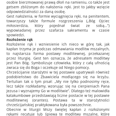
osobie bierzmowanej prawą dłoń na ramieniu, co także jest
getsem zbliżonym do nałożenia ręki. Jest to jakby wzięcie
odpowiedzialności za daną osobę.
Gest nałożenia, w formie wyciągnięcia ręki, na penitentem,
towarzyszy także formule rozgrzeszenia (
„Bóg Ojciec
miłosierdzia, który pojednał świat ze sobą…”
)
wypowiadanej przez szafarza sakramentu w czasie
spowiedzi.
Rozłożenie rąk
Rozłożenie rąk i wzniesienie ich nieco w górę tak, jak
kapłan trzyma je podczas odmawiania modlitw mszalnych,
to najstarsza forma postawy modlitewnej, przekazanej
przez liturgię. Gest ten oznacza, że adresatem modlitwy
jest Pan Bóg. Symbolizuje człowieka, który z całą ufnością
zwraca się do Boga i oczekuje od Niego pomocy.
Chrześcijanie starożytni w tej postawie upatrywali również
podobieństwo do Zbawiciela modlącego się na krzyżu.
Tertulian tak o tym pisał:
„My nie tylko podnosimy ręce,
lecz także rozkładamy, wzorując się na cierpieniach Pana
Jezusa i wyznajemy Go w modlitwie”
. Dlatego też malowidła
katakumbowe przedstawiają liczne postacie w tej postawie
modlitewnej (orantes). Postawa ta w starożytności
chrześcijańskiej praktykowana była powszechnie.
Obecnie w liturgii Mszy świętej kapłan z rozłożonymi
rękami recytuje lub śpiewa te modlitwy mszalne, które