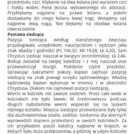
przedmiotu czci. Klękanie na dwa kolana jest wyrazem czci
i hołdu wobec Pana Jezusa wystawionego do adoracji.
Przyklękamy najpierw na prawe kolano, a potem
dostawiamy do niego kolano lewej nogi. Wstajemy zaś
najpierw lewą nogą. Nie klękamy na obydwa kolana
równocześnie.
Postawa siedząca
Pozycja siedząca według starożytnego zwyczaju
przysługiwała urzędnikom, nauczycielom i sędziom jako
znak władzy i godności (Ps 106,32; Mt 19,28; Łk 4,20). Sam
Chrystus siedząc nauczał w świątyni jerozolimskiej: Łk 2,46.
Biskup zasiadał na swojej katedrze i z niej nauczał oraz
przewodniczył liturgii. Podobnie czynił prezbiter.
Sprawując sakrament pokuty kapłan zajmuje pozycję
siedzącą na znak powagi urzędu sędziowskiego. Władzę
sędziowską kapłan wykonuje w imieniu i w obecności
Chrystusa. Diakoni nie zajmowali pozycji siedzącej.
Wierni w kościele nie zawsze siedzieli. Przez całe wieki w
kościołach nie było ławek. W średniowieczu podczas
długich nabożeństw wierni wspierali się na laskach
różnego kształtu. Miejsca siedzące przewidziane były tylko
dla duchowieństwa (stalle, sedilia). Siedzenia dla wiernych
wprowadzili dopiero protestanci w swoich kościołach. Za
ich przykładem poszli katolicy najpierw w krajach, w
których było dużo protestantów, a później w całym Kościele