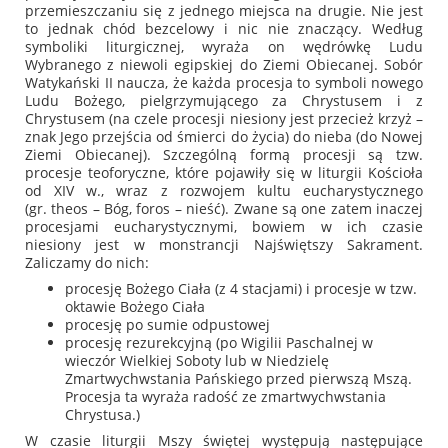
przemieszczaniu się z jednego miejsca na drugie. Nie jest
to jednak chód bezcelowy i nic nie znaczący. Według
symboliki liturgicznej, wyraża on wędrówkę Ludu
Wybranego z niewoli egipskiej do Ziemi Obiecanej. Sobór
Watykański II naucza, że każda procesja to symboli nowego
Ludu Bożego, pielgrzymującego za Chrystusem i z
Chrystusem (na czele procesji niesiony jest przecież krzyż –
znak Jego przejścia od śmierci do życia) do nieba (do Nowej
Ziemi Obiecanej). Szczególną formą procesji są tzw.
procesje teoforyczne, które pojawiły się w liturgii Kościoła
od XIV w., wraz z rozwojem kultu eucharystycznego
(gr.
theos
– Bóg,
foros
– nieść). Zwane są one zatem inaczej
procesjami eucharystycznymi, bowiem w ich czasie
niesiony jest w monstrancji Najświętszy Sakrament.
Zaliczamy do nich:
procesję Bożego Ciała (z 4 stacjami) i procesje w tzw.
oktawie Bożego Ciała
procesję po sumie odpustowej
procesję rezurekcyjną (po Wigilii Paschalnej w
wieczór Wielkiej Soboty lub w Niedzielę
Zmartwychwstania Pańskiego przed pierwszą Mszą.
Procesja ta wyraża radość ze zmartwychwstania
Chrystusa.)
W czasie liturgii Mszy świętej występują następujące