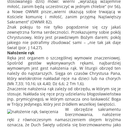
stosowanego dziś) mówi: wierni
„wyrażają wzajemnie
miłość, zanim będą uczestniczyć w jednym chlebie”
(nr 56),
a Nowe OWMR pisze:
„wierni okazują sobie trwającą w
Kościele komunię i miłość, zanim przyjmą Najświętszy
Sakrament”
(OWMR 82).
Znak pokoju to nie tylko pogodzenie się czy jakaś
zewnętrzna forma serdeczności. Przekazujemy sobie pokój
Chrystusowy, który jest prawdziwym Bożym darem; pokój
jakiego nie potrafimy zbudować sami – „nie tak jak daje
świat (por. J 14,27).
Nałożenie rąk
Ręka jest organem o szczególnej wymowie znaczeniowej.
Spośród gestów wykonywanych rękami, najbardziej
wymownym jest gest nałożenia rąk. W liturgii obrzęd ten
należy do najstarszych. Sięga on czasów Chrystusa Pana,
który wielokrotnie nakładał ręce na dzieci lub na chorych
(Mk 7,33; 10,16; Łk 4,40; Dz 6,6; 2 Tm 1,6).
Znaczenie nałożenia rąk zależy od obrzędu, w którym się je
stosuje. Nakłada się ręce przy udzielaniu błogosławieństwa
(np. prymicyjnego), w którym oznacza ono łaskawość Boga
w Trójcy Jedynego, który jest źródłem wszelkiej świętości.
W obrzędzie sakramentu
bierzmowania, nałożenie
ręki z równoczesnym namaszczeniem olejem krzyżma
oznacza, że Duch Święty udziela się bierzmowanemu jako