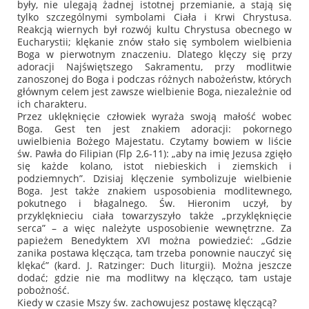
były, nie ulegają żadnej istotnej przemianie, a stają się
tylko szczególnymi symbolami Ciała i Krwi Chrystusa.
Reakcją wiernych był rozwój kultu Chrystusa obecnego w
Eucharystii; klękanie znów stało się symbolem wielbienia
Boga w pierwotnym znaczeniu. Dlatego klęczy się przy
adoracji Najświętszego Sakramentu, przy modlitwie
zanoszonej do Boga i podczas różnych nabożeństw, których
głównym celem jest zawsze wielbienie Boga, niezależnie od
ich charakteru.
Przez uklęknięcie człowiek wyraża swoją małość wobec
Boga. Gest ten jest znakiem adoracji: pokornego
uwielbienia Bożego Majestatu. Czytamy bowiem w liście
św. Pawła do Filipian (Flp 2,6-11):
„aby na imię Jezusa zgięło
się każde kolano, istot niebieskich i ziemskich i
podziemnych”
. Dzisiaj klęczenie symbolizuje wielbienie
Boga. Jest także znakiem usposobienia modlitewnego,
pokutnego i błagalnego. Św. Hieronim uczył, by
przyklęknieciu ciała towarzyszyło także „przyklęknięcie
serca” – a więc należyte usposobienie wewnętrzne. Za
papieżem Benedyktem XVI można powiedzieć:
„Gdzie
zanika postawa klęcząca, tam trzeba ponownie nauczyć się
klękać”
(kard. J. Ratzinger:
Duch liturgii
). Można jeszcze
dodać; gdzie nie ma modlitwy na klęcząco, tam ustaje
pobożność.
Kiedy w czasie Mszy św. zachowujesz postawę klęczącą?