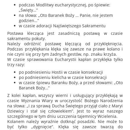
podczas Modlitwy eucharystycznej, po śpiewie:
„Święty…”
na słowa: „Oto Baranek Boży … Panie, nie jestem
godzien…”
w czasie adoracji Najświętszego Sakramentu
Postawa klecząca jest zasadniczą postawą w czasie
sakramentu pokuty.
Należy odróżnić postawę klęczącą od przyklęknięcia.
Podczas przyklękania klęka się zawsze na prawe kolano i
nie czyni się przy tym żadnych gestów, np. znaku krzyża.
W czasie sprawowania Eucharystii kapłan przyklęka tylko
trzy razy:
po podniesieniu Hostii w czasie konsekracji
po podniesieniu kielicha w czasie konsekracji
w czasie śpiewu
Baranku Boży
, a przed słowami:
„Oto
Baranek Boży…”
Z kolei kapłan, wszyscy wierni i usługujący przyklękają w
czasie Wyznania Wiary w uroczystość Bożego Narodzenia
na słowa:
„I za sprawą Ducha Świętego przyjął ciało z Maryi
Dziewicy i stał się człowiekiem”
. Jest to wyraz naszego
szczególnego w tym dniu uczczenia tajemnicy Wcielenia.
Kolanem należy wyraźnie dotknąć posadzki. Nie może to
być tylko „dygnięcie”. Klęka się zawsze twarzą do