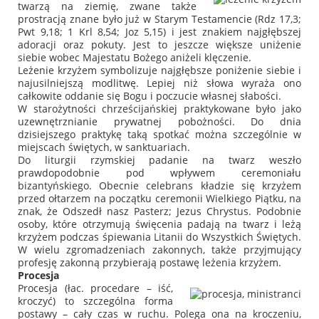
twarzą na ziemię, zwane także
prostracją znane było już w Starym Testamencie (Rdz 17,3;
Pwt 9,18; 1 Krl 8,54; Joz 5,15) i jest znakiem najgłębszej
adoracji oraz pokuty. Jest to jeszcze większe uniżenie
siebie wobec Majestatu Bożego aniżeli klęczenie.
Leżenie krzyżem symbolizuje najgłębsze poniżenie siebie i
najusilniejszą modlitwę. Lepiej niż słowa wyraża ono
całkowite oddanie się Bogu i poczucie własnej słabości.
W starożytności chrześcijańskiej praktykowane było jako
uzewnętrznianie prywatnej pobożności. Do dnia
dzisiejszego praktykę taką spotkać można szczególnie w
miejscach świętych, w sanktuariach.
Do liturgii rzymskiej padanie na twarz weszło
prawdopodobnie pod wpływem ceremoniału
bizantyńskiego. Obecnie celebrans kładzie się krzyżem
przed ołtarzem na początku ceremonii Wielkiego Piątku, na
znak, że Odszedł nasz Pasterz; Jezus Chrystus. Podobnie
osoby, które otrzymują święcenia padają na twarz i leżą
krzyżem podczas śpiewania Litanii do Wszystkich Świętych.
W wielu zgromadzeniach zakonnych, także przyjmujący
profesję zakonną przybierają postawę leżenia krzyżem.
Procesja
Procesja (łac.
procedare
– iść,
kroczyć) to szczególna forma
postawy – cały czas w ruchu. Polega ona na kroczeniu,