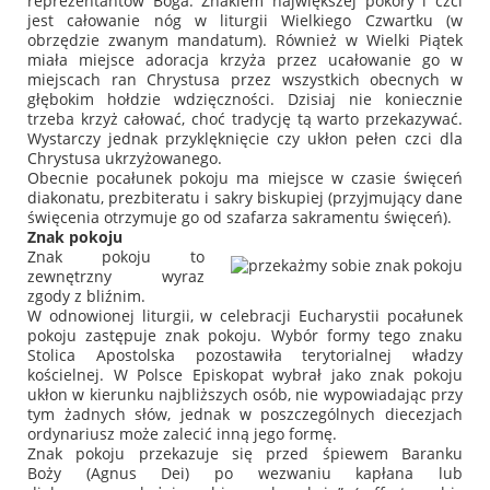
reprezentantów Boga. Znakiem największej pokory i czci
jest całowanie nóg w liturgii Wielkiego Czwartku (w
obrzędzie zwanym mandatum). Również w Wielki Piątek
miała miejsce adoracja krzyża przez ucałowanie go w
miejscach ran Chrystusa przez wszystkich obecnych w
głębokim hołdzie wdzięczności. Dzisiaj nie koniecznie
trzeba krzyż całować, choć tradycję tą warto przekazywać.
Wystarczy jednak przyklęknięcie czy ukłon pełen czci dla
Chrystusa ukrzyżowanego.
Obecnie pocałunek pokoju ma miejsce w czasie święceń
diakonatu, prezbiteratu i sakry biskupiej (przyjmujący dane
święcenia otrzymuje go od szafarza sakramentu święceń).
Znak pokoju
Znak pokoju to
zewnętrzny wyraz
zgody z bliźnim.
W odnowionej liturgii, w celebracji Eucharystii pocałunek
pokoju zastępuje znak pokoju. Wybór formy tego znaku
Stolica Apostolska pozostawiła terytorialnej władzy
kościelnej. W Polsce Episkopat wybrał jako znak pokoju
ukłon w kierunku najbliższych osób, nie wypowiadając przy
tym żadnych słów, jednak w poszczególnych diecezjach
ordynariusz może zalecić inną jego formę.
Znak pokoju przekazuje się przed śpiewem
Baranku
Boży
(Agnus Dei) po wezwaniu kapłana lub