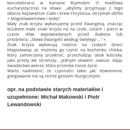
koncelebransi w Kanonie Rzymskim (1 modlitwa
eucharystyczna) na słowa:
„abyśmy przyjmując z tego
ołtarza Najświętsze Ciało i Krew Chrystusa, otrzymali obfite
+ błogosławieństwo i łaskę”.
Mały znak krzyża wykonujemy przed Ewangelią, znacząc
kciukiem małe znaki krzyża na na czole, ustach i piersi w
czasie słów, wypowiadanych przed diakona lub
prezbitera:
„Słowa Ewangelii według świętego …”
+.
Znak krzyża wykonują rodzice na czołach dzieci
błogosławiąc je, możemy go czynić na bochenku chleba,
który zamierzamy przekroić, przechodząc obok kościoła,
jako prosty akt strzelisty… Jednym słowem: zawsze, dając
świadectwo wierze, która przenika nasze życie.
Warto nadmienić, że czynności takie jak: dzwonienie,
gongowanie nie są stricte gestami liturgicznymi.
opr. na podstawie starych materiałów i
uzupełnione: Michał Makowski i Piotr
Lewandowski