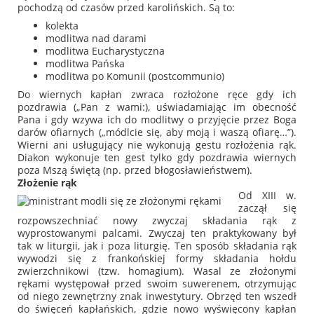
pochodzą od czasów przed karolińskich. Są to:
kolekta
modlitwa nad darami
modlitwa Eucharystyczna
modlitwa Pańska
modlitwa po Komunii (postcommunio)
Do wiernych kapłan zwraca rozłożone ręce gdy ich
pozdrawia (
„Pan z wami:
), uświadamiając im obecność
Pana i gdy wzywa ich do modlitwy o przyjęcie przez Boga
darów ofiarnych (
„módlcie się, aby moją i waszą ofiarę…”
).
Wierni ani usługujący nie wykonują gestu rozłożenia rąk.
Diakon wykonuje ten gest tylko gdy pozdrawia wiernych
poza Mszą świętą (np. przed błogosławieństwem).
Złożenie rąk
Od XIII w.
zaczął się
rozpowszechniać nowy zwyczaj składania rąk z
wyprostowanymi palcami. Zwyczaj ten praktykowany był
tak w liturgii, jak i poza liturgię. Ten sposób składania rąk
wywodzi się z frankońskiej formy składania hołdu
zwierzchnikowi (tzw. homagium). Wasal ze złożonymi
rękami występował przed swoim suwerenem, otrzymując
od niego zewnętrzny znak inwestytury. Obrzęd ten wszedł
do święceń kapłańskich, gdzie nowo wyświęcony kapłan