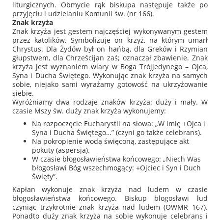
liturgicznych. Obmycie rąk biskupa następuje także po
przyjęciu i udzielaniu Komunii św. (nr 166).
Znak krzyża
Znak krzyża jest gestem najczęściej wykonywanym gestem
przez katolików. Symbolizuje on krzyż, na którym umarł
Chrystus. Dla Żydów był on hańbą, dla Greków i Rzymian
głupstwem, dla Chrześcijan zaś; oznaczał zbawienie. Znak
krzyża jest wyznaniem wiary w Boga Trójjedynego – Ojca,
Syna i Ducha Świętego. Wykonując znak krzyża na samych
sobie, niejako sami wyrażamy gotowość na ukrzyżowanie
siebie.
Wyróżniamy dwa rodzaje znaków krzyża: duży i mały. W
czasie Mszy św. duży znak krzyża wykonujemy:
Na rozpoczęcie Eucharystii na słowa:
„W imię +Ojca i
Syna i Ducha Świętego…”
(czyni go także celebrans).
Na pokropienie wodą święconą, zastępujące akt
pokuty (aspersja).
W czasie błogosławieństwa końcowego:
„Niech Was
błogosławi Bóg wszechmogący: +Ojciec i Syn i Duch
Święty”
.
Kapłan wykonuje znak krzyża nad ludem w czasie
błogosławieństwa końcowego. Biskup blogosławi lud
czyniąc trzykrotnie znak krzyża nad ludem (OWMR 167).
Ponadto duży znak krzyża na sobie wykonuje celebrans i