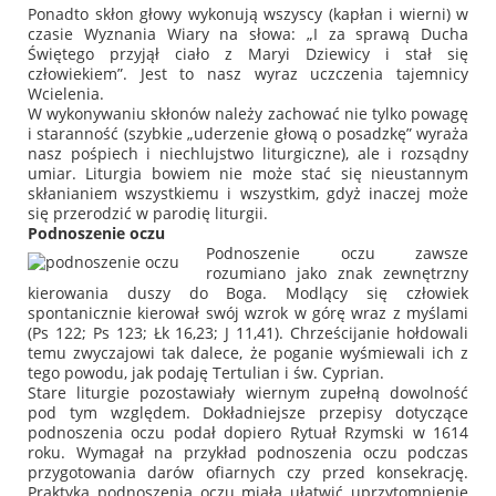
Ponadto skłon głowy wykonują wszyscy (kapłan i wierni) w
czasie Wyznania Wiary na słowa:
„I za sprawą Ducha
Świętego przyjął ciało z Maryi Dziewicy i stał się
człowiekiem”
. Jest to nasz wyraz uczczenia tajemnicy
Wcielenia.
W wykonywaniu skłonów należy zachować nie tylko powagę
i staranność (szybkie „uderzenie głową o posadzkę” wyraża
nasz pośpiech i niechlujstwo liturgiczne), ale i rozsądny
umiar. Liturgia bowiem nie może stać się nieustannym
skłanianiem wszystkiemu i wszystkim, gdyż inaczej może
się przerodzić w parodię liturgii.
Podnoszenie oczu
Podnoszenie oczu zawsze
rozumiano jako znak zewnętrzny
kierowania duszy do Boga. Modlący się człowiek
spontanicznie kierował swój wzrok w górę wraz z myślami
(Ps 122; Ps 123; Łk 16,23; J 11,41). Chrześcijanie hołdowali
temu zwyczajowi tak dalece, że poganie wyśmiewali ich z
tego powodu, jak podaję Tertulian i św. Cyprian.
Stare liturgie pozostawiały wiernym zupełną dowolność
pod tym względem. Dokładniejsze przepisy dotyczące
podnoszenia oczu podał dopiero Rytuał Rzymski w 1614
roku. Wymagał na przykład podnoszenia oczu podczas
przygotowania darów ofiarnych czy przed konsekrację.
Praktyka podnoszenia oczu miała ułatwić uprzytomnienie