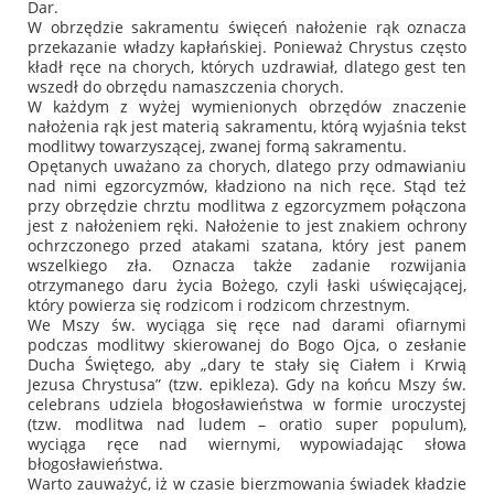
Dar.
W obrzędzie sakramentu święceń nałożenie rąk oznacza
przekazanie władzy kapłańskiej. Ponieważ Chrystus często
kładł ręce na chorych, których uzdrawiał, dlatego gest ten
wszedł do obrzędu namaszczenia chorych.
W każdym z wyżej wymienionych obrzędów znaczenie
nałożenia rąk jest materią sakramentu, którą wyjaśnia tekst
modlitwy towarzyszącej, zwanej formą sakramentu.
Opętanych uważano za chorych, dlatego przy odmawianiu
nad nimi egzorcyzmów, kładziono na nich ręce. Stąd też
przy obrzędzie chrztu modlitwa z egzorcyzmem połączona
jest z nałożeniem ręki. Nałożenie to jest znakiem ochrony
ochrzczonego przed atakami szatana, który jest panem
wszelkiego zła. Oznacza także zadanie rozwijania
otrzymanego daru życia Bożego, czyli łaski uświęcającej,
który powierza się rodzicom i rodzicom chrzestnym.
We Mszy św. wyciąga się ręce nad darami ofiarnymi
podczas modlitwy skierowanej do Bogo Ojca, o zesłanie
Ducha Świętego, aby
„dary te stały się Ciałem i Krwią
Jezusa Chrystusa”
(tzw. epikleza). Gdy na końcu Mszy św.
celebrans udziela błogosławieństwa w formie uroczystej
(tzw. modlitwa nad ludem –
oratio super populum
),
wyciąga ręce nad wiernymi, wypowiadając słowa
błogosławieństwa.
Warto zauważyć, iż w czasie bierzmowania świadek kładzie