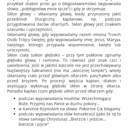
przykład diakon prosi go o błogosławieństwo (wypowiada
słowa:
„pobłogosław mnie ojcze”
) i gdy je otrzymuje.
Skłon głowy – skłaniamy głowę, kiedy przynosimy jakiś
przedmiot liturgiczny kapłanowi, np. podczas
przygotowania darów ofiarnych. Skłon głowy jest znakiem
szacunku i uprzejmości.
Skłaniamy głowę, gdy wypowiadamy razem imiona Trzech
Osób Trójcy Świętej, gdy wypowiadamy imię: Jezus, Maryja,
świętego, którego przypada wspomnienie, święto lub
uroczystość.
Skłon ciała (ukłon głęboki) – przy tym pokłonie zginamy
głęboko głowę i ramiona. To również jest znak czci i
uwielbienia. Jeśli w jakimś kościele nie jest przechowywany
Najświętszy Sakrament (nie ma „wiecznej lampki”), wtedy
skłaniamy ciało przed głównym ołtarzem, paschałem albo
przed krzyżem. Po procesji wejścia kapłan, diakon i
asystujący wykonują głęboki skłon w stronę ołtarza.
Ponadto kapłan czyni głęboki ukłon przed ołtarzem gdy:
podczas wypowiadania modlitw:
Wszechmogący
Boże, Przyjmij nas Panie w duchu pokory…
w Kanonie Rzymskim na słowa:
Pokornie Cię błagamy
podczas wypowiadania słów konsekracji (jako że sę to
słowa samego Chrystusa):
„Bierzcie i jedzcie…
bierzcie i pijcie”