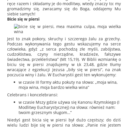
ręce razem i składamy je do modlitwy, wtedy znaczy to: my
gromadzimy się, zwracamy się do Boga, oddajemy Mu
siebie samych!
Bicie się w piersi
Jest to znak pokory, skruchy i szczerego żalu za grzechy.
Podczas wykonywania tego gestu wskazujemy na serce
człowieka, gdyż
„z serca pochodzą złe myśli, zabójstwa,
cudzołóstwa, czyny nierządne, kradzieże, fałszywe
świadectwa, przekleństwa”
(Mt 15,19). W Biblii wzmiankę o
biciu się w piersi znajdujemy w Łk 23,48, gdzie tłumy
wracające z egzekucji Jezusa
„biły się w piersi”
, na znak
poczucia winy i żalu. W Eucharystii gest ten wykonujemy:
w czasie III formy aktu pokuty na słowa:
„moja wina,
moja wina, moja bardzo wielka wina”
Celebrans i koncelebransi:
w czasie Mszy gdzie używa się Kanonu Rzymskiego (I
Modlitwy Eucharystycznej) na słowa:
również nam:
twoim grzesznym sługom…”
Niedyś gest bicia się w piersi był dużo częstszy; do dziś
wielu ludzi bije się w piersi na słowa:
„Panie nie jestem