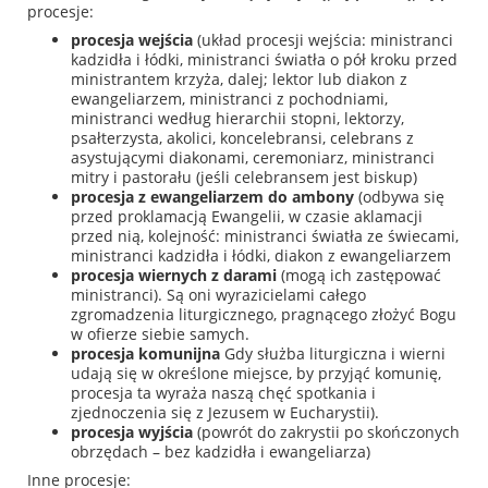
procesje:
procesja wejścia
(układ procesji wejścia: ministranci
kadzidła i łódki, ministranci światła o pół kroku przed
ministrantem krzyża, dalej; lektor lub diakon z
ewangeliarzem, ministranci z pochodniami,
ministranci według hierarchii stopni, lektorzy,
psałterzysta, akolici, koncelebransi, celebrans z
asystującymi diakonami, ceremoniarz, ministranci
mitry i pastorału (jeśli celebransem jest biskup)
procesja z ewangeliarzem do ambony
(odbywa się
przed proklamacją Ewangelii, w czasie aklamacji
przed nią, kolejność: ministranci światła ze świecami,
ministranci kadzidła i łódki, diakon z ewangeliarzem
procesja wiernych z darami
(mogą ich zastępować
ministranci). Są oni wyrazicielami całego
zgromadzenia liturgicznego, pragnącego złożyć Bogu
w ofierze siebie samych.
procesja komunijna
Gdy służba liturgiczna i wierni
udają się w określone miejsce, by przyjąć komunię,
procesja ta wyraża naszą chęć spotkania i
zjednoczenia się z Jezusem w Eucharystii).
procesja wyjścia
(powrót do zakrystii po skończonych
obrzędach – bez kadzidła i ewangeliarza)
Inne procesje: