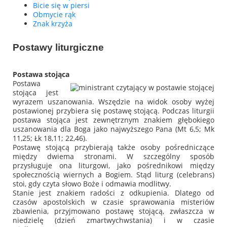
Bicie się w piersi
Obmycie rąk
Znak krzyża
Postawy liturgiczne
Postawa stojąca
Postawa
stojąca jest
wyrazem uszanowania. Wszędzie na widok osoby wyżej
postawionej przybiera się postawę stojącą. Podczas liturgii
postawa stojąca jest zewnętrznym znakiem głębokiego
uszanowania dla Boga jako najwyższego Pana (Mt 6,5; Mk
11,25; Łk 18,11; 22,46).
Postawę stojącą przybierają także osoby pośredniczące
między dwiema stronami. W szczególny sposób
przysługuje ona liturgowi, jako pośrednikowi między
społecznością wiernych a Bogiem. Stąd liturg (celebrans)
stoi, gdy czyta słowo Boże i odmawia modlitwy.
Stanie jest znakiem radości z odkupienia. Dlatego od
czasów apostolskich w czasie sprawowania misteriów
zbawienia, przyjmowano postawę stojącą, zwłaszcza w
niedzielę (dzień zmartwychwstania) i w czasie