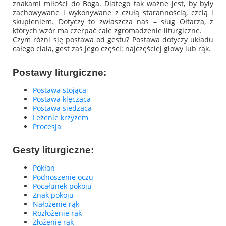
znakami miłości do Boga. Dlatego tak ważne jest, by były
zachowywane i wykonywane z czułą starannością, czcią i
skupieniem. Dotyczy to zwłaszcza nas – sług Ołtarza, z
których wzór ma czerpać całe zgromadzenie liturgiczne.
Czym różni się postawa od gestu? Postawa dotyczy układu
całego ciała, gest zaś jego części: najczęściej głowy lub rąk.
Postawy liturgiczne:
Postawa stojąca
Postawa klęcząca
Postawa siedząca
Leżenie krzyżem
Procesja
Gesty liturgiczne:
Pokłon
Podnoszenie oczu
Pocałunek pokoju
Znak pokoju
Nałożenie rąk
Rozłożenie rąk
Złożenie rąk