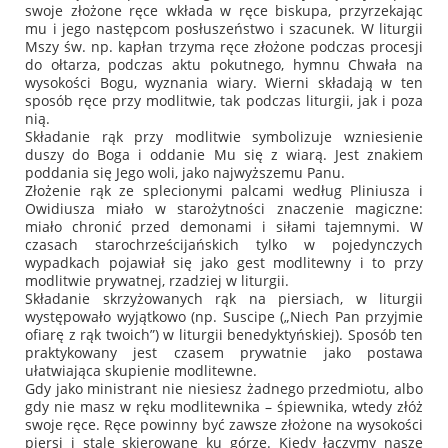
swoje złożone ręce wkłada w ręce biskupa, przyrzekając
mu i jego następcom posłuszeństwo i szacunek. W liturgii
Mszy św. np. kapłan trzyma ręce złożone podczas procesji
do ołtarza, podczas aktu pokutnego, hymnu Chwała na
wysokości Bogu, wyznania wiary. Wierni składają w ten
sposób ręce przy modlitwie, tak podczas liturgii, jak i poza
nią.
Składanie rąk przy modlitwie symbolizuje wzniesienie
duszy do Boga i oddanie Mu się z wiarą. Jest znakiem
poddania się Jego woli, jako najwyższemu Panu.
Złożenie rąk ze splecionymi palcami według Pliniusza i
Owidiusza miało w starożytności znaczenie magiczne:
miało chronić przed demonami i siłami tajemnymi. W
czasach starochrześcijańskich tylko w pojedynczych
wypadkach pojawiał się jako gest modlitewny i to przy
modlitwie prywatnej, rzadziej w liturgii.
Składanie skrzyżowanych rąk na piersiach, w liturgii
występowało wyjątkowo (np. Suscipe (
„Niech Pan przyjmie
ofiarę z rąk twoich”
) w liturgii benedyktyńskiej). Sposób ten
praktykowany jest czasem prywatnie jako postawa
ułatwiająca skupienie modlitewne.
Gdy jako ministrant nie niesiesz żadnego przedmiotu, albo
gdy nie masz w ręku modlitewnika – śpiewnika, wtedy złóż
swoje ręce. Ręce powinny być zawsze złożone na wysokości
piersi i stale skierowane ku górze. Kiedy łączymy nasze