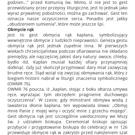
godzien…”
przed Komunią św. Mimo, iż nie jest to gest
przewidziany przez przepisy liturgiczne, jest to jednak jako
wyraz prywatnej pobożności, można go zachować. Gest ten
oznacza nasze oczyszczenie serca. Ponadto jest jakby
„obudzeniem sumienia”, które może jeszcze śpi.
Obmycie rąk
Jest to gest obmycia rąk kapłana, symbolizujący
wewnętrzne obmycie z ludzkich nieprawości. Geneza gestu
obmycia rąk jest jednak zupełnie inna. W pierwszych
wiekach chrześcijaństwa podczas ofiarowania nie składano
pieniędzy, ale najczęściej jakieś dary natury: owoce, chleby,
bydło itd. Kapłan musiał każdej ofiary przynajmniej
dotknąć. Gdy już skończył przyjmować dary miał zazwyczaj
brudne ręce. Stąd wziął się zwyczaj obmywania rąk, który z
biegiem historii nabrał w liturgii znaczenia symbolicznego
(OWMR 76).
OWMR 76 poucza, iż
„kapłan, stojąc z boku ołtarza umywa
ręce, wyrażajac tym obrzędem pragnienie duchowego
oczyszczenia”
. W czasie, gdy ministrant obmywa wodą z
lawaterza dłonie kapłana, ten wypowiada słowa:
„Obmyj
mnie Panie z mojej winy i oczyść mnie z grzechu mojego”
.
Gest obmycia rąk jest szczególnie uwidoczniony we Mszy
św. z udziałem biskupa. Ceremoniał biskupi opisując
przybycie i przygotowanie biskupa do celebracji w nr 126
przewiduje obmycie rąk w zakrystii przed nałożeniem szat