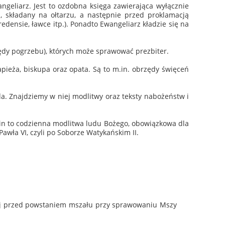
geliarz. Jest to ozdobna księga zawierająca wyłącznie
ia, składany na ołtarzu, a następnie przed proklamacją
densie, ławce itp.). Ponadto Ewangeliarz kładzie się na
zędy pogrzebu), których może sprawować prezbiter.
pieża, biskupa oraz opata. Są to m.in. obrzędy święceń
nda. Znajdziemy w niej modlitwy oraz teksty nabożeństw i
dzin to codzienna modlitwa ludu Bożego, obowiązkowa dla
wła VI, czyli po Soborze Watykańskim II.
anej przed powstaniem mszału przy sprawowaniu Mszy