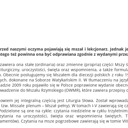
 przed naszymi oczyma pojawiają się mszał i lekcjonarz. Jednak j
Dlatego też powinna ona być odprawiana zgodnie z wydanymi przez
, zawiera ona stałe (ordinaria) oraz zmienne (propria) części Mszy 
iturgiczny, uroczystości, święta oraz wspomnienia, a także form
m. Obecnie posługujemy się Mszałem dla diecezji polskich z roku 
ych, dokonane na Soborze Watykańskim II. W tłumaczeniu na język 
topadzie 2009 roku pojawiło się w Polsce poprawione wydanie obec
owadzenie do Mszału Rzymskiego (OWMR), które zawiera przepisy d
bowiem jej integralną częścią jest Liturgia Słowa. Został wprowa
, tzw. Missale plenum – Mszał pełny). W tomach I-V zawierają się c
odzielone są one na cykle: czytania niedzielne w cyklu trzyletnim
zytania na uroczystości, święta oraz wspomnienia świętych. 
mentów). Czytania na msze pogrzebowe zawierają się w tomie VIII 