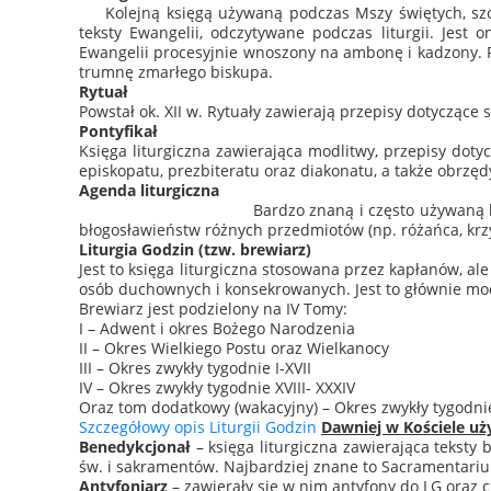
Kolejną księgą używaną podczas Mszy świętych, szc
teksty Ewangelii, odczytywane podczas liturgii. Jest 
Ewangelii procesyjnie wnoszony na ambonę i kadzony. Po
trumnę zmarłego biskupa.
Rytuał
Powstał ok. XII w. Rytuały zawierają przepisy dotyczą
Pontyfikał
Księga liturgiczna zawierająca modlitwy, przepisy dot
episkopatu, prezbiteratu oraz diakonatu, a także obrzę
Agenda liturgiczna
Bardzo znaną i często używaną k
błogosławieństw różnych przedmiotów (np. różańca, krzy
Liturgia Godzin (tzw. brewiarz)
Jest to księga liturgiczna stosowana przez kapłanów, a
osób duchownych i konsekrowanych. Jest to głównie modl
Brewiarz jest podzielony na IV Tomy:
I – Adwent i okres Bożego Narodzenia
II – Okres Wielkiego Postu oraz Wielkanocy
III – Okres zwykły tygodnie I-XVII
IV – Okres zwykły tygodnie XVIII- XXXIV
Oraz tom dodatkowy (wakacyjny) – Okres zwykły tygodnie
Szczegółowy opis Liturgii Godzin
Dawniej w Kościele uż
Benedykcjonał
– księga liturgiczna zawierająca tekst
św. i sakramentów. Najbardziej znane to Sacramentar
Antyfoniarz
– zawierały się w nim antyfony do LG oraz 