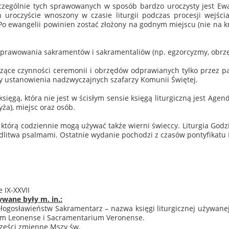
zególnie tych sprawowanych w sposób bardzo uroczysty jest Ewan
on uroczyście wnoszony w czasie liturgii podczas procesji wejśc
 ewangelii powinien zostać złożony na godnym miejscu (nie na kre
ce sprawowania sakramentów i sakramentaliów (np. egzorcyzmy, obr
yczące czynności ceremonii i obrzędów odprawianych tylko przez pa
dy ustanowienia nadzwyczajnych szafarzy Komunii Świętej.
sięgą, która nie jest w ścisłym sensie księgą liturgiczną jest Age
ża), miejsc oraz osób.
le którą codziennie mogą używać także wierni świeccy. Liturgia Go
itwa psalmami. Ostatnie wydanie pochodzi z czasów pontyfikatu Pa
 IX-XXVII
ywane były m. in.:
y błogosławieństw Sakramentarz – nazwa księgi liturgicznej używ
ium Leonense i Sacramentarium Veronense.
części zmienne Mszy św.