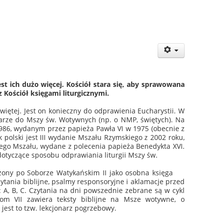
est ich dużo więcej. Kościół stara się, aby sprawowana
 Kościół księgami liturgicznymi.
świętej. Jest on konieczny do odprawienia Eucharystii. W
ularze do Mszy św. Wotywnych (np. o NMP, świętych). Na
1986, wydanym przez papieża Pawła VI w 1975 (obecnie z
polski jest III wydanie Mszału Rzymskiego z 2002 roku,
nego Mszału, wydane z polecenia papieża Benedykta XVI.
otyczące sposobu odprawiania liturgii Mszy św.
dzony po Soborze Watykańskim II jako osobna księga
zytania biblijne, psalmy responsoryjne i aklamacje przed
: A, B, C. Czytania na dni powszednie zebrane są w cykl
Tom VII zawiera teksty biblijne na Msze wotywne, o
jest to tzw. lekcjonarz pogrzebowy.