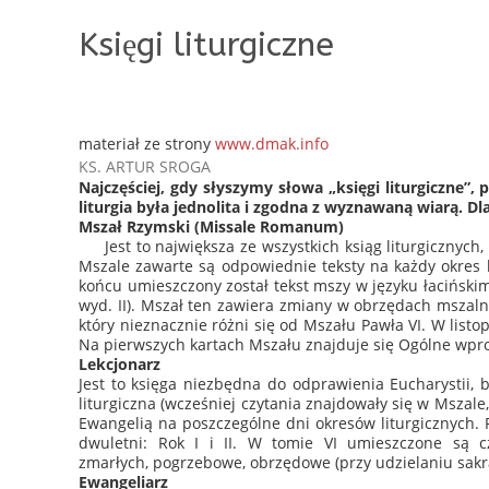
Księgi liturgiczne
materiał ze strony
www.dmak.info
KS. ARTUR SROGA
Najczęściej, gdy słyszymy słowa „księgi liturgiczne”,
liturgia była jednolita i zgodna z wyznawaną wiarą. 
Mszał Rzymski (Missale Romanum)
Jest to największa ze wszystkich ksiąg liturgicznych
Mszale zawarte są odpowiednie teksty na każdy okres l
końcu umieszczony został tekst mszy w języku łaciński
wyd. II). Mszał ten zawiera zmiany w obrzędach mszaln
który nieznacznie różni się od Mszału Pawła VI. W lis
Na pierwszych kartach Mszału znajduje się Ogólne wpr
Lekcjonarz
Jest to księga niezbędna do odprawienia Eucharystii, 
liturgiczna (wcześniej czytania znajdowały się w Mszale
Ewangelią na poszczególne dni okresów liturgicznych. P
dwuletni: Rok I i II. W tomie VI umieszczone są c
zmarłych, pogrzebowe, obrzędowe (przy udzielaniu sakra
Ewangeliarz