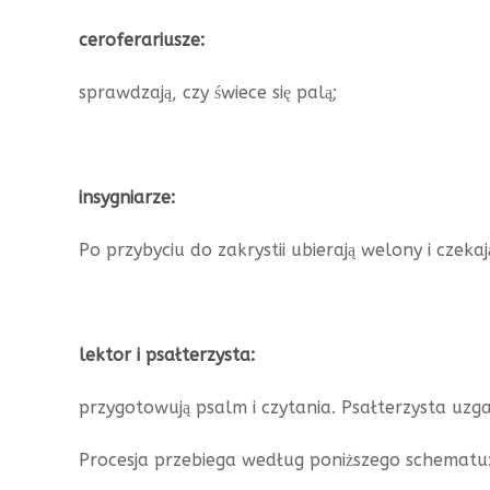
ceroferariusze:
sprawdzają, czy świece się palą;
insygniarze:
Po przybyciu do zakrystii ubierają welony i czeka
lektor i psałterzysta:
przygotowują psalm i czytania. Psałterzysta uzga
Procesja przebiega według poniższego schematu