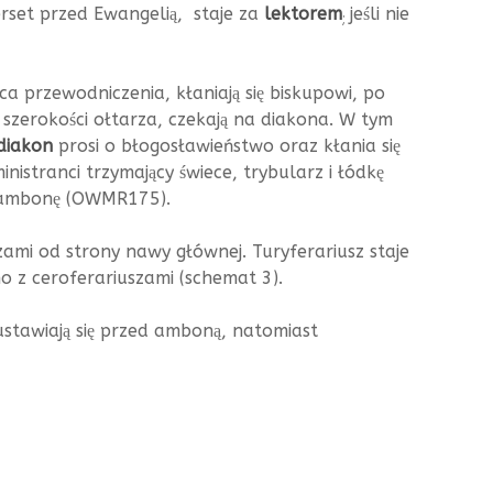
werset przed Ewangelią, staje za
lektorem
jeśli nie
;
ca przewodniczenia, kłaniają się biskupowi, po
a szerokości ołtarza, czekają na diakona. W tym
diakon
prosi o błogosławieństwo oraz kłania się
ministranci trzymający świece, trybularz i łódkę
a ambonę (OWMR175).
zami od strony nawy głównej. Turyferariusz staje
 z ceroferariuszami (schemat 3).
ustawiają się przed amboną, natomiast