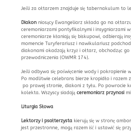
Jeśli za ołtarzem znajduje się tabernakulum to l
Diakon
niosący Ewangeliarz składa go na ołtarzu 
ceremoniarzami pontyfikalnymi i insygniarzami w
ceremoniarze kłaniają się biskupowi, odbierają in
momencie Turyferariusz i nawikulariusz podchodzi
diakonami okadzają krzyż i ołtarz, obchodząc go
przewodniczenia (OWMR 174).
Jeśli odbywa się poświęcenie wody i pokropienie 
Po modlitwie celebrans bierze kropidło i razem z
po prawej stronie, diakoni z tyłu. Po powrocie k
kolekta. Wszyscy siadają
ceremoniarz przynosi
mi
Liturgia Słowa
Lektorzy i psałterzysta
kierują się w stronę ambo
jest przestronne, mogą razem iść i ustawić się pr