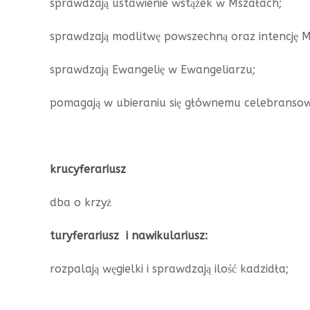
sprawdzają ustawienie wstążek w Mszałach;
sprawdzają modlitwę powszechną oraz intencję Ms
sprawdzają Ewangelię w Ewangeliarzu;
pomagają w ubieraniu się głównemu celebransow
krucyferariusz
dba o krzyż
turyferariusz i nawikulariusz:
rozpalają węgielki i sprawdzają ilość kadzidła;