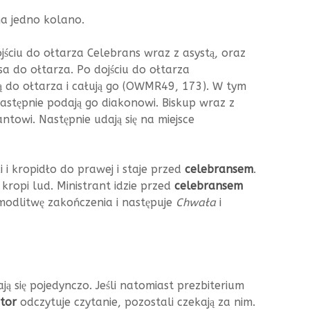
na jedno kolano.
jściu do ołtarza Celebrans wraz z asystą, oraz
a do ołtarza. Po dojściu do ołtarza
dzą do ołtarza i całują go (OWMR49, 173). W tym
następnie podają go diakonowi. Biskup wraz z
towi. Następnie udają się na miejsce
 i kropidło do prawej i staje przed
celebransem
.
kropi lud. Ministrant idzie przed
celebransem
 modlitwę zakończenia i następuje
Chwała
i
ją się pojedynczo. Jeśli natomiast prezbiterium
tor
odczytuje czytanie, pozostali czekają za nim.