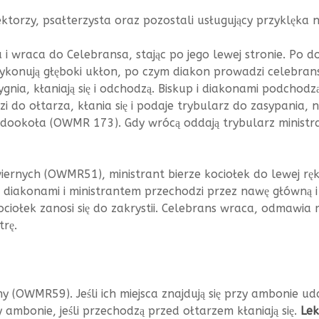
ektorzy, psałterzysta oraz pozostali usługujący przyklęka 
i wraca do Celebransa, stając po jego lewej stronie. Po do
ykonują głęboki ukłon, po czym diakon prowadzi celebrans
sygnia, kłaniają się i odchodzą. Biskup i diakonami podcho
 do ołtarza, kłania się i podaje trybularz do zasypania, 
 dookoła (OWMR 173). Gdy wrócą oddają trybularz ministran
wiernych (OWMR51), ministrant bierze kociołek do lewej ręki
 diakonami i ministrantem przechodzi przez nawę główną i 
ociołek zanosi się do zakrystii. Celebrans wraca, odmawia
trę.
ny (OWMR59). Jeśli ich miejsca znajdują się przy ambonie uda
zy ambonie, jeśli przechodzą przed ołtarzem kłaniają się.
Lek