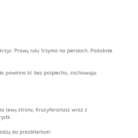
krzyż. Prawą rękę trzyma na piersiach. Podobnie
cia powinna iść bez pośpiechu, zachowując
na lewą stronę. Krucyferariusz wraz z
stii.
hodzą do prezbiterium: