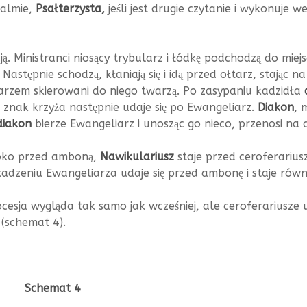
salmie,
Psałterzysta,
jeśli jest drugie czytanie i wykonuje 
. Ministranci niosący trybularz i łódkę podchodzą do miejs
astępnie schodzą, kłaniają się i idą przed ołtarz, stając n
tarzem skierowani do niego twarzą. Po zasypaniu kadzidła
i znak krzyża następnie udaje się po Ewangeliarz.
Diakon
, 
diakon
bierze Ewangeliarz i unosząc go nieco, przenosi n
zeroko przed amboną,
Nawikulariusz
staje przed ceroferarius
dzeniu Ewangeliarza udaje się przed ambonę i staje równo
ocesja wygląda tak samo jak wcześniej, ale ceroferariusze 
(schemat 4).
mat 4