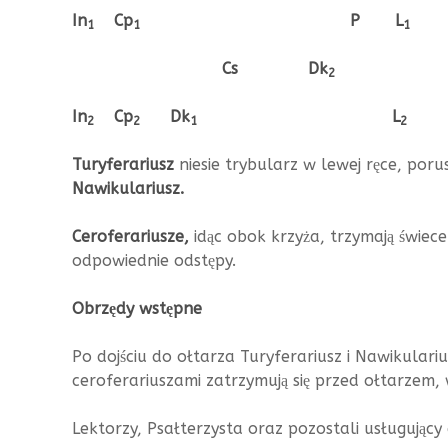
In
Cp
P L
1
1
1
Cs Dk
2
In
Cp
Dk
L
2
2
1
2
Turyferariusz
niesie trybularz w lewej ręce, por
Nawikulariusz.
Ceroferariusze,
idąc obok krzyża, trzymają świec
odpowiednie odstępy.
Obrzędy wstępne
Po dojściu do ołtarza Turyferariusz i Nawikulari
ceroferariuszami zatrzymują się przed ołtarzem,
Lektorzy, Psałterzysta oraz pozostali usługując