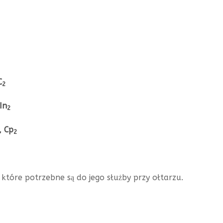
C
2
 In
2
, Cp
2
które potrzebne są do jego służby przy ołtarzu.