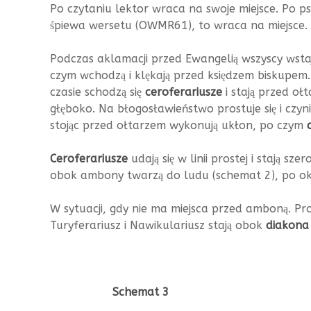
Po czytaniu lektor wraca na swoje miejsce. Po p
śpiewa wersetu (OWMR61), to wraca na miejsce.
Podczas aklamacji przed Ewangelią wszyscy wstają
czym wchodzą i klękają przed księdzem biskupem. N
czasie schodzą się
ceroferariusze
i stają przed oł
głęboko. Na błogosławieństwo prostuje się i czyn
stojąc przed ołtarzem wykonują ukłon, po czym
Ceroferariusze
udają się w linii prostej i stają s
obok ambony twarzą do ludu (schemat 2), po oka
W sytuacji, gdy nie ma miejsca przed amboną. Pr
Turyferariusz i Nawikulariusz stają obok
diakona
Schemat 3 Sche