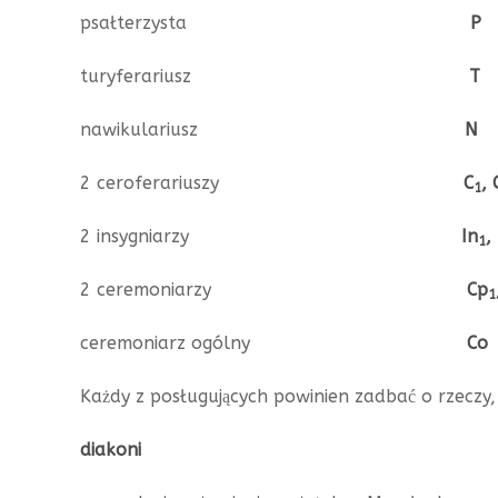
psałterzysta
P
turyferariusz
T
nawikulariusz
N
2 ceroferariuszy
C
, 
1
2 insygniarzy
In
,
1
2 ceremoniarzy
Cp
1
ceremoniarz ogólny
Co
Każdy z posługujących powinien zadbać o rzeczy, 
diakoni