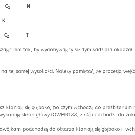
C
N
1
K
C
T
2
uszając nim tak, by wydobywający się dym kadzidła okadzał 
e na tej samej wysokości. Należy pamiętać, że procesja wejś
usz kłaniają się głęboko, po czym wchodzą do prezbiterium 
 wykonują skłon głowy (OWMR188, 274) i odchodzą do zakry
y dwójkami podchodzą do ołtarza kłaniają się głęboko i wc