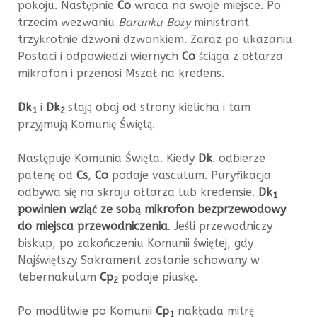
pokoju. Następnie
Co
wraca na swoje miejsce. Po
trzecim wezwaniu
Baranku Boży
ministrant
trzykrotnie dzwoni dzwonkiem. Zaraz po ukazaniu
Postaci i odpowiedzi wiernych
Co
ściąga z ołtarza
mikrofon i przenosi Mszał na kredens.
Dk
i
Dk
stają obaj od strony kielicha i tam
1
2
przyjmują Komunię Świętą.
Następuje Komunia Święta. Kiedy
Dk
. odbierze
patenę od
Cs
,
Co
podaje vasculum. Puryfikacja
odbywa się na skraju ołtarza lub kredensie.
Dk
1
powinien wziąć ze sobą mikrofon bezprzewodowy
do miejsca przewodniczenia
. Jeśli przewodniczy
biskup, po zakończeniu Komunii świętej, gdy
Najświętszy Sakrament zostanie schowany w
tebernakulum
Cp
podaje piuskę.
2
Po modlitwie po Komunii
Cp
nakłada mitrę
1