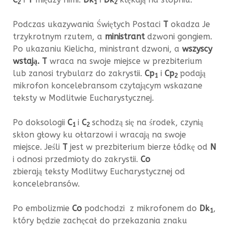
2
1
2
Podczas ukazywania Świętych Postaci
T
okadza Je
trzykrotnym rzutem, a
ministrant
dzwoni gongiem.
Po ukazaniu Kielicha, ministrant dzwoni, a
wszyscy
wstają.
T
wraca na swoje miejsce w prezbiterium
lub zanosi trybularz do zakrystii.
Cp
i
Cp
podają
1
2
mikrofon koncelebransom czytającym wskazane
teksty w Modlitwie Eucharystycznej.
Po doksologii
C
i
C
schodzą się na środek, czynią
1
2
skłon głowy ku ołtarzowi i wracają na swoje
miejsce. Jeśli
T
jest w prezbiterium bierze łódkę od
N
i odnosi przedmioty do zakrystii.
Co
zbierają teksty Modlitwy Eucharystycznej od
koncelebransów.
Po embolizmie
Co
podchodzi z mikrofonem do
Dk
,
1
który będzie zachęcał do przekazania znaku