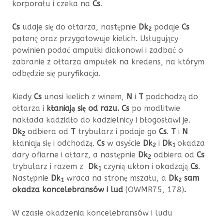
korporału i czeka na
Cs
.
Cs
udaje się do ołtarza, następnie
Dk
podaje
Cs
2
patenę oraz przygotowuje kielich. Usługujący
powinien podać ampułki diakonowi i zadbać o
zabranie z ołtarza ampułek na kredens, na którym
odbędzie się puryfikacja.
Kiedy
Cs
unosi kielich z winem,
N
i
T
podchodzą do
ołtarza i
kłaniają się od razu. Cs
po modlitwie
nakłada kadzidło do kadzielnicy i błogosławi je.
Dk
odbiera od
T
trybularz i podaje go
Cs
.
T
i
N
2
kłaniają się i odchodzą.
Cs
w asyście
Dk
i
Dk
okadza
2
1
dary ofiarne i ołtarz, a następnie
Dk
odbiera od
Cs
2
trybularz i razem z
Dk
czynią ukłon i okadzają
Cs
.
1
Następnie
Dk
wraca na stronę mszału, a
Dk
sam
1
2
okadza koncelebransów i lud
(OWMR75, 178)
.
W czasie okadzenia koncelebransów i ludu