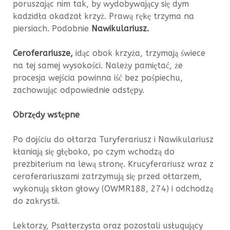
poruszając nim tak, by wydobywający się dym
kadzidła okadzał krzyż. Prawą rękę trzyma na
piersiach. Podobnie
Nawikulariusz.
Ceroferariusze,
idąc obok krzyża, trzymają świece
na tej samej wysokości. Należy pamiętać, że
procesja wejścia powinna iść bez pośpiechu,
zachowując odpowiednie odstępy.
Obrzędy wstępne
Po dojściu do ołtarza Turyferariusz i Nawikulariusz
kłaniają się głęboko, po czym wchodzą do
prezbiterium na lewą stronę. Krucyferariusz wraz z
ceroferariuszami zatrzymują się przed ołtarzem,
wykonują skłon głowy (OWMR188, 274) i odchodzą
do zakrystii.
Lektorzy, Psałterzysta oraz pozostali usługujący