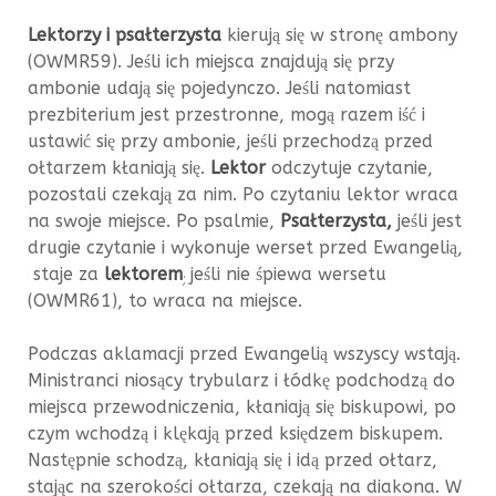
Lektorzy i psałterzysta
kierują się w stronę ambony
(OWMR59). Jeśli ich miejsca znajdują się przy
ambonie udają się pojedynczo. Jeśli natomiast
prezbiterium jest przestronne, mogą razem iść i
ustawić się przy ambonie, jeśli przechodzą przed
ołtarzem kłaniają się.
Lektor
odczytuje czytanie,
pozostali czekają za nim. Po czytaniu lektor wraca
na swoje miejsce. Po psalmie,
Psałterzysta,
jeśli jest
drugie czytanie i wykonuje werset przed Ewangelią,
staje za
lektorem
jeśli nie śpiewa wersetu
;
(OWMR61), to wraca na miejsce.
Podczas aklamacji przed Ewangelią wszyscy wstają.
Ministranci niosący trybularz i łódkę podchodzą do
miejsca przewodniczenia, kłaniają się biskupowi, po
czym wchodzą i klękają przed księdzem biskupem.
Następnie schodzą, kłaniają się i idą przed ołtarz,
stając na szerokości ołtarza, czekają na diakona. W