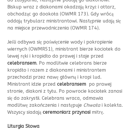
Biskup wraz z diakonami okadzają krzyż i ołtarz,
obchodząc go dookoła (OWMR 173). Gdy wrócą
oddają trybularz ministrantowi. Następnie udają się
na miejsce przewodniczenia (OWMR 174).
Jeśli odbywa się poświęcenie wody i pokropienie
wiernych (OWMR51), ministrant bierze kociołek do
lewej ręki i kropidło do prawej i staje przed
celebransem
. Po modlitwie celebrans bierze
kropidło i razem z diakonami i ministrantem
przechodzi przez nawę główną i kropi lud.
Ministrant idzie przed
celebransem
po prawej
stronie, diakoni z tyłu. Po powrocie kociołek zanosi
się do zakrystii. Celebrans wraca, odmawia
modlitwę zakończenia i następuje
Chwała
i kolekta.
Wszyscy siadają
ceremoniarz przynosi
mitrę.
Liturgia Słowa