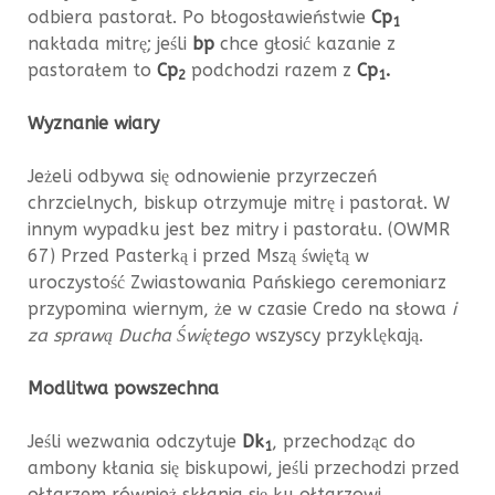
odbiera pastorał. Po błogosławieństwie
Cp
1
nakłada mitrę; jeśli
bp
chce głosić kazanie z
pastorałem to
Cp
podchodzi razem z
Cp
.
2
1
Wyznanie wiary
Jeżeli odbywa się odnowienie przyrzeczeń
chrzcielnych, biskup otrzymuje mitrę i pastorał. W
innym wypadku jest bez mitry i pastorału. (OWMR
67) Przed Pasterką i przed Mszą świętą w
uroczystość Zwiastowania Pańskiego ceremoniarz
przypomina wiernym, że w czasie Credo na słowa
i
za sprawą Ducha Świętego
wszyscy przyklękają.
Modlitwa powszechna
Jeśli wezwania odczytuje
Dk
, przechodząc do
1
ambony kłania się biskupowi, jeśli przechodzi przed
ołtarzem również skłania się ku ołtarzowi.