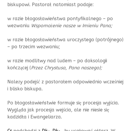
biskupowi. Pastorał natomiast podaje:
w razie błogosławieństwa pontyfikalnego – po
wezwaniu
Wspomożenie nasze w Imieniu Pana;
w razie błogosławieństwa uroczystego (potrójnego)
– po trzecim wezwaniu;
w razie modlitwy nad ludem – po doksologii
kończącej (
Przez Chrystusa, Pana naszego);
Należy podejść z pastorałem odpowiednio wcześniej
i blisko biskupa.
Po błogosławieństwie formuje się procesja wyjścia.
Wygląda jak procesja wejścia, ale nie niesie się
kadzidła i Ewangeliarza.
Cs
podchodzi z
Dk
Dk
, by ucałować ołtarz. W