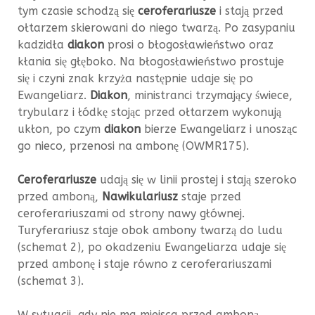
tym czasie schodzą się
ceroferariusze
i stają przed
ołtarzem skierowani do niego twarzą. Po zasypaniu
kadzidła
diakon
prosi o błogosławieństwo oraz
kłania się głęboko. Na błogosławieństwo prostuje
się i czyni znak krzyża następnie udaje się po
Ewangeliarz.
Diakon
, ministranci trzymający świece,
trybularz i łódkę stojąc przed ołtarzem wykonują
ukłon, po czym
diakon
bierze Ewangeliarz i unosząc
go nieco, przenosi na ambonę (OWMR175).
Ceroferariusze
udają się w linii prostej i stają szeroko
przed amboną,
Nawikulariusz
staje przed
ceroferariuszami od strony nawy głównej.
Turyferariusz staje obok ambony twarzą do ludu
(schemat 2), po okadzeniu Ewangeliarza udaje się
przed ambonę i staje równo z ceroferariuszami
(schemat 3).
W sytuacji, gdy nie ma miejsca przed amboną.