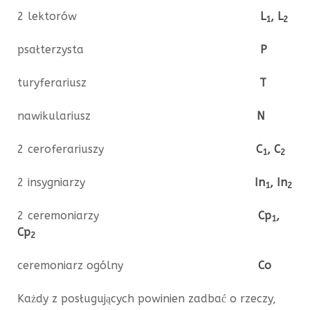
2 lektorów
L
, L
1
2
psałterzysta
P
turyferariusz
T
nawikulariusz
N
2 ceroferariuszy
C
, C
1
2
2 insygniarzy
In
, In
1
2
2 ceremoniarzy
Cp
,
1
Cp
2
ceremoniarz ogólny
Co
Każdy z posługujących powinien zadbać o rzeczy,