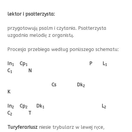
lektor i psałterzysta:
przygotowują psalm i czytania. Psałterzysta
uzgadnia melodię z organistą.
Procesja przebiega według poniższego schematu:
In
Cp
P L
1
1
1
C
N
1
Cs Dk
2
K
In
Cp
Dk
L
2
2
1
2
C
T
2
Turyferariusz
niesie trybularz w lewej ręce,