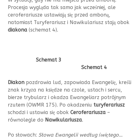
Procesja wygląda tak samo jak wcześniej, ale
ceroferariusze ustawiają się przed amboną,
natomiast Turyferariusz i Nawikulariusz stają obok
diakona
(schemat 4).
Schemat 3
Schemat 4
Diakon
pozdrawia lud, zapowiada Ewangelię, kreśli
znak krzyża na księdze na czole, ustach i sercu,
bierze trybularz i okadza Ewangeliarz potrójnym
rzutem (OWMR 175). Po okadzeniu
turyferariusz
schodzi i ustawia się obok
Ceroferariusza
–
równolegle do
Nawikulariusza
.
Po słowach:
Słowa Ewangelii według świętego…