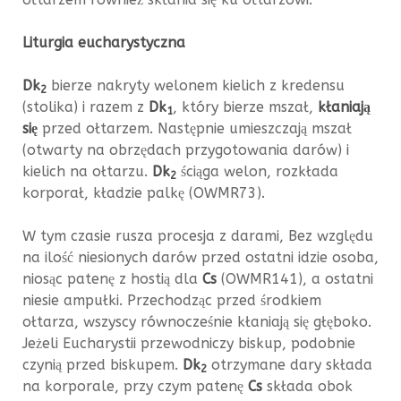
Liturgia eucharystyczna
Dk
bierze nakryty welonem kielich z kredensu
2
(stolika) i razem z
Dk
, który bierze mszał,
kłaniają
1
się
przed ołtarzem. Następnie umieszczają mszał
(otwarty na obrzędach przygotowania darów) i
kielich na ołtarzu.
Dk
ściąga welon, rozkłada
2
korporał, kładzie palkę (OWMR73).
W tym czasie rusza procesja z darami, Bez względu
na ilość niesionych darów przed ostatni idzie osoba,
niosąc patenę z hostią dla
Cs
(OWMR141), a ostatni
niesie ampułki. Przechodząc przed środkiem
ołtarza, wszyscy równocześnie kłaniają się głęboko.
Jeżeli Eucharystii przewodniczy biskup, podobnie
czynią przed biskupem.
Dk
otrzymane dary składa
2
na korporale, przy czym patenę
Cs
składa obok