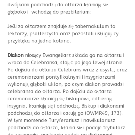
dwójkami podchodzą do ołtarza kłaniają się
głęboko i wchodzą do prezbiterium:
Jeśli za ołtarzem znajduje się tabernakulum to
lektorzy, psałterzysta oraz pozostali usługujący
przyklęka na jedno kolano.
Diakon
niosący Ewangeliarz składa go na ołtarzu i
wraca do Celebransa, stając po jego lewej stronie.
Po dojściu do ołtarza Celebrans wraz z asystą, oraz
ceremoniarzami pontyfikalnymi i insygniarzami
wykonują głęboki ukłon, po czym diakon prowadzi
celebransa do ołtarza. Po dojściu do ołtarza
ceremoniarze kłaniają się biskupowi, odbierają
insygnia, kłaniają się i odchodzą. Biskup i diakonami
podchodzą do ołtarza i całują go (OWMR49, 173).
W tym momencie Turyferariusz i nawikulariusz
podchodzi do ołtarza, kłania się i podaje trybularz
do zasypania, następnie podają go diakonowi.