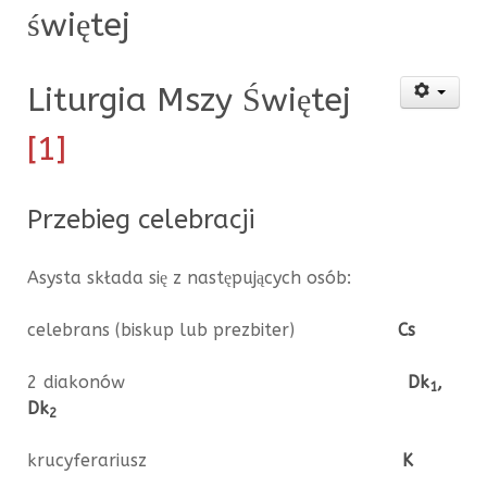
świętej
Liturgia Mszy Świętej
[1]
Przebieg celebracji
Asysta składa się z następujących osób:
celebrans (biskup lub prezbiter)
Cs
2 diakonów
Dk
,
1
Dk
2
krucyferariusz
K