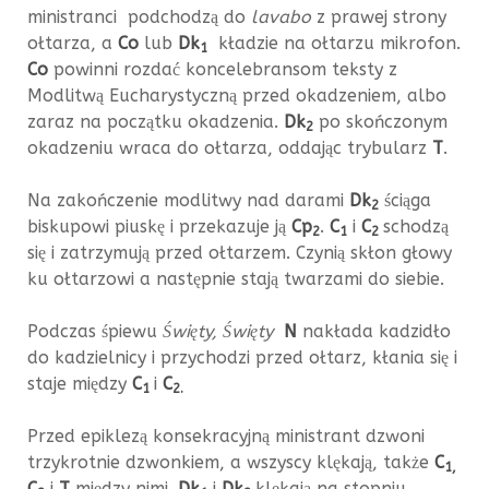
ministranci podchodzą do
lavabo
z prawej strony
ołtarza, a
Co
lub
Dk
kładzie na ołtarzu mikrofon.
1
Co
powinni rozdać koncelebransom teksty z
Modlitwą Eucharystyczną przed okadzeniem, albo
zaraz na początku okadzenia.
Dk
po skończonym
2
okadzeniu wraca do ołtarza, oddając trybularz
T
.
Na zakończenie modlitwy nad darami
Dk
ściąga
2
biskupowi piuskę i przekazuje ją
Cp
.
C
i
C
schodzą
2
1
2
się i zatrzymują przed ołtarzem. Czynią skłon głowy
ku ołtarzowi a następnie stają twarzami do siebie.
Podczas śpiewu
Święty, Święty
N
nakłada kadzidło
do kadzielnicy i przychodzi przed ołtarz, kłania się i
staje między
C
i
C
1
2.
Przed epiklezą konsekracyjną ministrant dzwoni
trzykrotnie dzwonkiem, a wszyscy klękają, także
C
1,
C
i
T
między nimi.
Dk
i
Dk
klękają na stopniu.