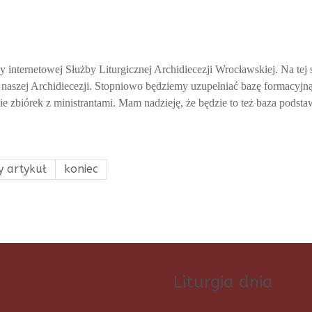
internetowej Służby Liturgicznej Archidiecezji Wrocławskiej. Na tej s
 naszej Archidiecezji. Stopniowo będziemy uzupełniać bazę formacyjną,
zbiórek z ministrantami. Mam nadzieję, że będzie to też baza podsta
y artykuł
koniec
Liturgia dnia